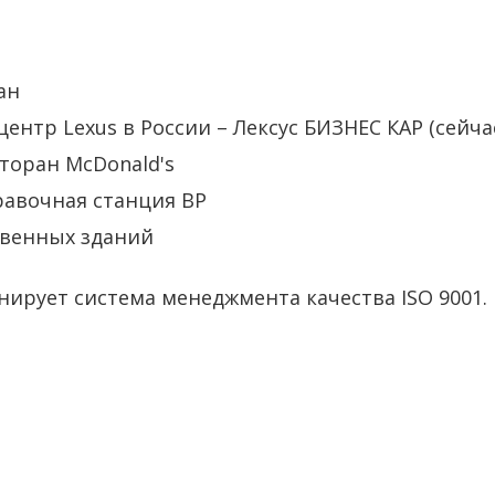
ан
нтр Lexus в России – Лексус БИЗНЕС КАР (сейча
торан МсDonald's
равочная станция BP
венных зданий
нирует система менеджмента качества ISO 9001.