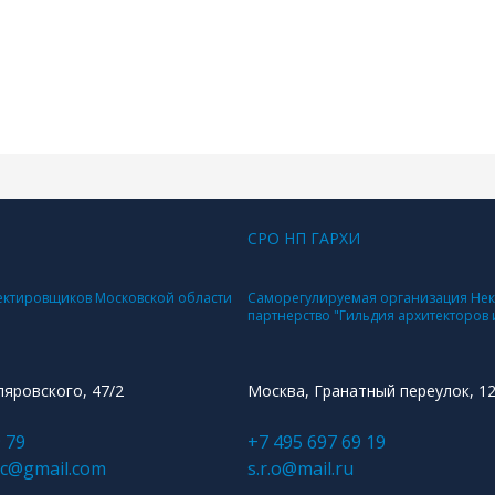
СРО НП ГАРХИ
ектировщиков Московской области
Саморегулируемая организация Не
партнерство "Гильдия архитекторов
ляровского, 47/2
Москва, Гранатный переулок, 1
 79
+7 495 697 69 19
ec@gmail.com
s.r.o@mail.ru